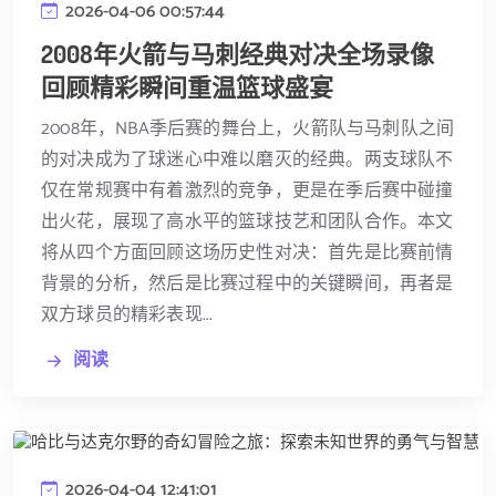
2026-04-06 00:57:44
2008年火箭与马刺经典对决全场录像
回顾精彩瞬间重温篮球盛宴
2008年，NBA季后赛的舞台上，火箭队与马刺队之间
的对决成为了球迷心中难以磨灭的经典。两支球队不
仅在常规赛中有着激烈的竞争，更是在季后赛中碰撞
出火花，展现了高水平的篮球技艺和团队合作。本文
将从四个方面回顾这场历史性对决：首先是比赛前情
背景的分析，然后是比赛过程中的关键瞬间，再者是
双方球员的精彩表现...
阅读
2026-04-04 12:41:01