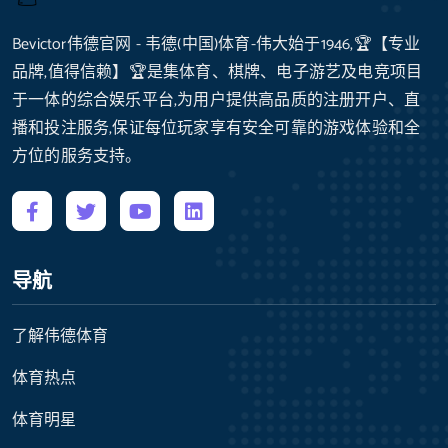
Bevictor伟德官网 - 韦德(中国)体育-伟大始于1946,🏆【专业
品牌,值得信赖】🏆是集体育、棋牌、电子游艺及电竞项目
于一体的综合娱乐平台,为用户提供高品质的注册开户、直
播和投注服务,保证每位玩家享有安全可靠的游戏体验和全
方位的服务支持。
导航
了解伟德体育
体育热点
体育明星