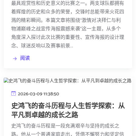
最具观赏性和历史意义的比赛之一。两支球队都拥有
着辉煌的历史和众多的荣誉，交锋时总能带来火花四
溅的精彩瞬间。本篇文章将围绕“激情对决拜仁与利
物浦巅峰之战宣传海报震撼来袭”这一主题，从多个
角度深入探讨此次比赛的重要性、宣传海报的设计理
念、球迷反响以及赛事前景...
阅读
2026-03-09 11:38:50
史鸿飞的奋斗历程与人生哲学探索：从
平凡到卓越的成长之路
史鸿飞的奋斗历程是一段充满艰辛与坚持的成长之
路。他从一个普通家庭走出，凭借不懈努力和坚定信