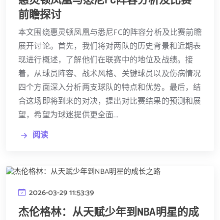
前瞻探讨
本文围绕惠灵顿凤凰与悉尼FC的阵容分析及比赛前瞻
展开讨论。首先，我们将对两队的历史背景和近期表
现进行概述，了解他们在联赛中的地位及战绩。接
着，从球员阵容、战术风格、关键球员以及伤病情况
四个方面深入分析两支球队的特点和优势。最后，结
合这场即将到来的对决，提出对比赛结果的预测和展
望，希望为球迷提供更全面...
阅读
2026-03-29 11:53:39
杰伦格林：从天赋少年到NBA明星的成