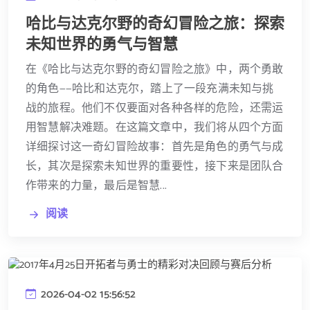
哈比与达克尔野的奇幻冒险之旅：探索
未知世界的勇气与智慧
在《哈比与达克尔野的奇幻冒险之旅》中，两个勇敢
的角色——哈比和达克尔，踏上了一段充满未知与挑
战的旅程。他们不仅要面对各种各样的危险，还需运
用智慧解决难题。在这篇文章中，我们将从四个方面
详细探讨这一奇幻冒险故事：首先是角色的勇气与成
长，其次是探索未知世界的重要性，接下来是团队合
作带来的力量，最后是智慧...
阅读
2026-04-02 15:56:52